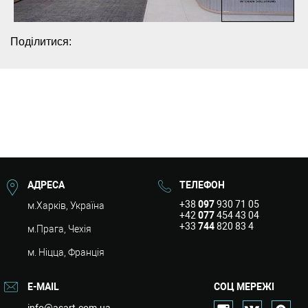
Поділитися:
АДРЕСА
ТЕЛЕФОН
+38
097
930 71 05
м.Харків, Україна
+42
077
454 43 04
+33
744
820 83 4
м.Прага, Чехія
м. Ніцца, Франція
E-MAIL
СОЦ МЕРЕЖІ