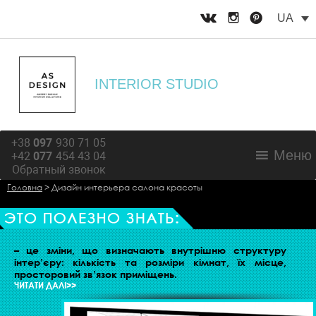
UA
INTERIOR STUDIO
+38
097
930 71 05
Меню
+42
077
454 43 04
Обратный звонок
Головна
>
Дизайн интерьера салона красоты
ЗАЦІЯ ПРОСТОРУ ЖИТЛОВОГО ПРИМІЩЕННЯ
– це зміни, що визначають внутрішню структуру
інтер’єру: кількість та розміри кімнат, їх місце,
просторовий зв’язок приміщень.
ЧИТАТИ ДАЛІ>>