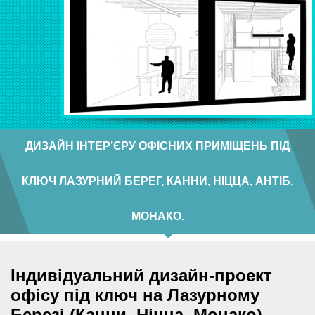
ДИЗАЙН ІНТЕР’ЄРУ ОФІСНИХ ПРИМІЩЕНЬ ПІД
КЛЮЧ ЛАЗУРНИЙ БЕРЕГ, КАННИ, НІЦЦА, АНТІБ,
МОНАКО.
Індивідуальний дизайн-проект
офісу під ключ на Лазурному
Березі (Канни, Ніцца, Монако)