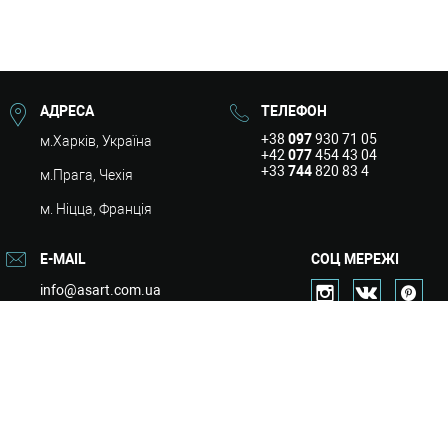
АДРЕСА
ТЕЛЕФОН
+38
097
930 71 05
м.Харків, Україна
+42
077
454 43 04
+33
744
820 83 4
м.Прага, Чехія
м. Ніцца, Франція
E-MAIL
СОЦ МЕРЕЖІ
info@asart.com.ua
Про нас
Дизайн
Ремонт
Проектування
Портфоліо
Послуги
Контакти