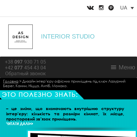
UA
INTERIOR STUDIO
+38
097
930 71 05
Меню
+42
077
454 43 04
Обратный звонок
Головна
>
Дизайн інтер’єру офісних приміщень під ключ Лазурний
Берег, Канни, Ніцца, Антіб, Монако.
ЗАЦІЯ ПРОСТОРУ ЖИТЛОВОГО ПРИМІЩЕННЯ
– це зміни, що визначають внутрішню структуру
інтер’єру: кількість та розміри кімнат, їх місце,
просторовий зв’язок приміщень.
ЧИТАТИ ДАЛІ>>