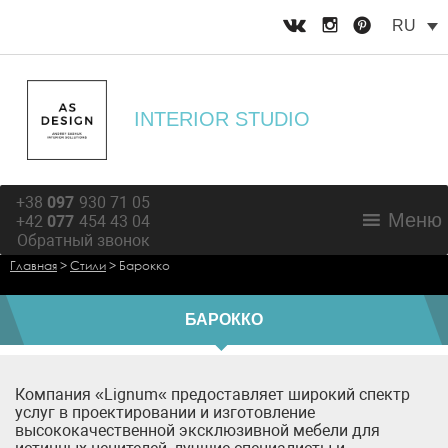
RU
INTERIOR STUDIO
+38
097
930 71 05
Меню
+42
077
454 43 04
Обратный звонок
Главная
>
Стили
>
Барокко
БАРОККО
Компания «Lignum« предоставляет широкий спектр
услуг в проектировании и изготовление
высококачественной эксклюзивной мебели для