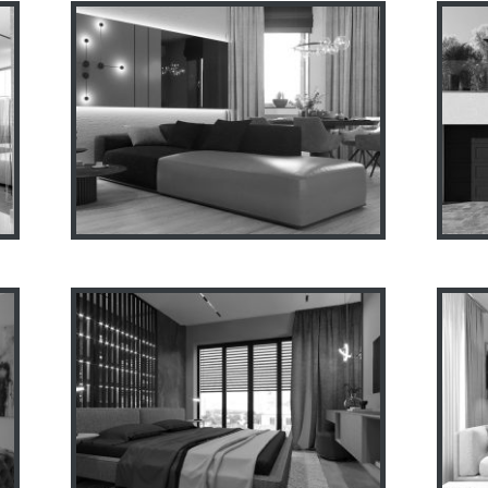
Квартира ЖК “Сокольники”
Про
70м2
0
Дизайн интерьера квартиры
И
Прага 10