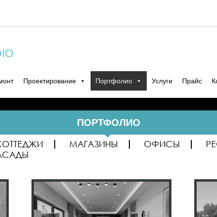
DIO
монт
Проектирование
Портфолио
Услуги
Прайс
К
ПОРТФОЛИО
КОТТЕДЖИ
МАГАЗИНЫ
ОФИСЫ
Р
АСАДЫ