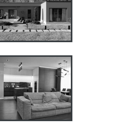
астный дом “River Park”
нтерьер квартиры ЖК
Фаворит 180м2