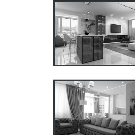
Дизайн квартиры
Ул.Елизаветенская ЖК
Левада
Двухуровневая квартира 7
м2