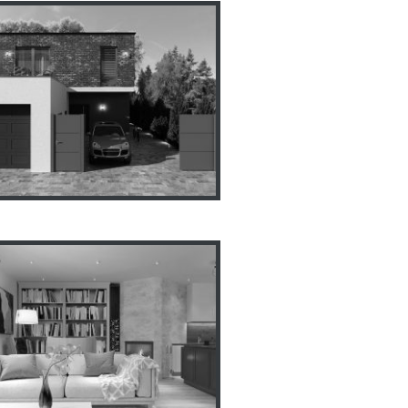
ект коттеджа г.Харьков
пр.Науки 65
нтерьер частного дома
Kvetnice, Prague