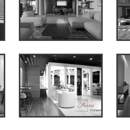
Частный дом 335м2
Ч
Vestec,Prague
И
Салон Fiera Ceramica
я