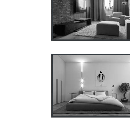
Квартира 74м2
ул.Балакирева,17
Интерьер таунхауса
г.Харьков ул.Комбайновска