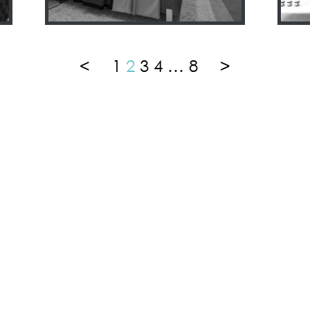
<
1
2
3
4
…
8
>
ТЕЛЕФОН
E-MAIL
+38
097
930 71 05
info@asart.com.