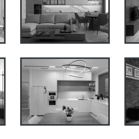
И
Интерьер квартиры
П
Opetalova 1
ЖК “Павловский квартал”