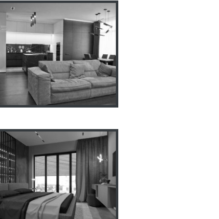
нтерьер квартиры ЖК
Фаворит 180м2
айн интерьера квартиры
Прага 10