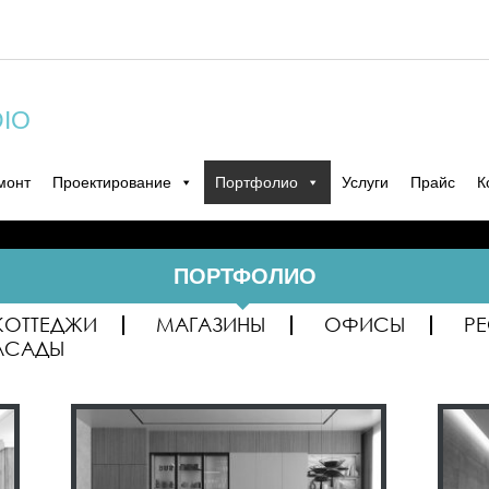
DIO
монт
Проектирование
Портфолио
Услуги
Прайс
К
ПОРТФОЛИО
КОТТЕДЖИ
МАГАЗИНЫ
ОФИСЫ
Р
АСАДЫ