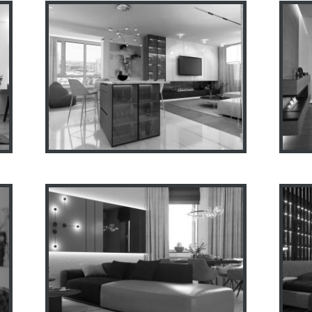
Дизайн квартиры
И
Ул.Елизаветенская ЖК
я
Левада
0
Квартира ЖК “Сокольники”
Диз
70м2