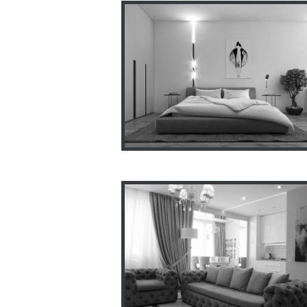
Интерьер таунхауса
г.Харьков ул.Комбайновска
Двухуровневая квартира 7
м2