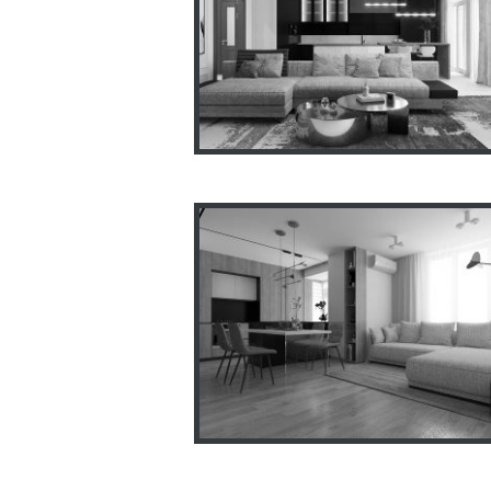
Квартира LUX Лазурный
Берег 180м2
Квартира минимализм