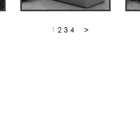
1
2
3
4
>
ТЕЛЕФОН
E-MAIL
+38
097
930 71 05
info@asart.com.