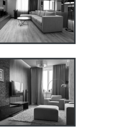
нтерьер квартиры ЖК
ролисок г. Харьков, пр.
Московский
Квартира 74м2
ул.Балакирева,17