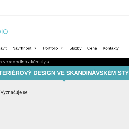
DIO
avit
Navrhnout
Portfolio
Služby
Cena
Kontakty
gn ve skandinávském stylu
TERIÉROVÝ DESIGN VE SKANDINÁVSKÉM ST
 Vyznačuje se: