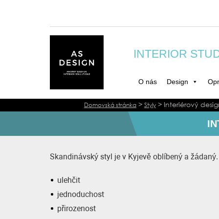
INTERIOR STU
O nás
Design
Opr
>
>
Interiérový desi
Domovská stránka
Styly
IN
Skandinávský styl je v Kyjevě oblíbený a žádaný.
ulehčit
jednoduchost
přirozenost