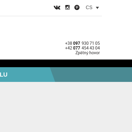
CS
+38
097
930 71 05
+42
077
454 43 04
Zpětný hovor
YLU