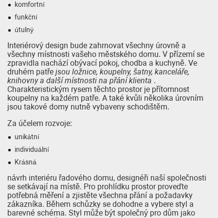
komfortní
funkční
útulný
Interiérový design bude zahrnovat všechny úrovně a
všechny místnosti vašeho městského domu. V přízemí se
zpravidla nachází obývací pokoj, chodba a kuchyně. Ve
druhém patře
jsou ložnice, koupelny, šatny, kanceláře,
knihovny a další místnosti na přání klienta
.
Charakteristickým rysem těchto prostor je přítomnost
koupelny na každém patře. A také kvůli několika úrovním
jsou takové domy nutně vybaveny schodištěm.
Za účelem rozvoje:
unikátní
individuální
Krásná
návrh interiéru řadového domu, designéři naší společnosti
se setkávají na místě. Pro prohlídku prostor proveďte
potřebná měření a zjistěte všechna přání a požadavky
zákazníka. Během schůzky se dohodne a vybere styl a
barevné schéma. Styl může být společný pro dům jako