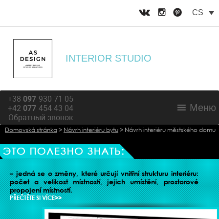
CS
INTERIOR STUDIO
+38
097
930 71 05
Меню
+42
077
454 43 04
Обратный звонок
Domovská stránka
>
Návrh interiéru bytu
>
Návrh interiéru městského domu
ORGANIZACE ŽIVOTNÍHO PROSTORU
– jedná se o změny, které určují vnitřní strukturu interiéru:
počet a velikost místností, jejich umístění, prostorové
propojení místností.
PŘEČTĚTE SI VÍCE>>