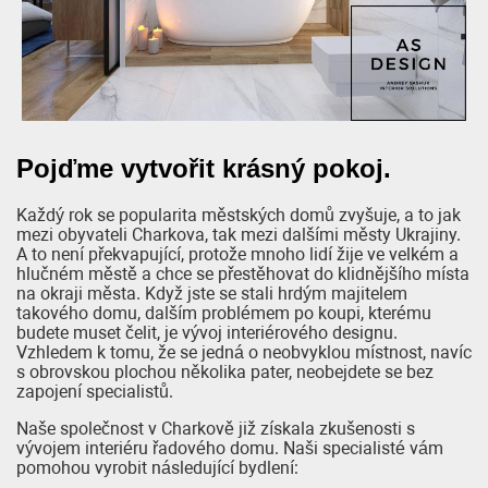
Pojďme vytvořit krásný pokoj.
Každý rok se popularita městských domů zvyšuje, a to jak
mezi obyvateli Charkova, tak mezi dalšími městy Ukrajiny.
A to není překvapující, protože mnoho lidí žije ve velkém a
hlučném městě a chce se přestěhovat do klidnějšího místa
na okraji města. Když jste se stali hrdým majitelem
takového domu, dalším problémem po koupi, kterému
budete muset čelit, je vývoj interiérového designu.
Vzhledem k tomu, že se jedná o neobvyklou místnost, navíc
s obrovskou plochou několika pater, neobejdete se bez
zapojení specialistů.
Naše společnost v Charkově již získala zkušenosti s
vývojem interiéru řadového domu. Naši specialisté vám
pomohou vyrobit následující bydlení: