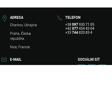
ADRESA
TELEFON
+38
097
930 71 05
Charkov, Ukrajina
+42
077
454 43 04
+33
744
820 83 4
Praha, Česká
republika
Nice, Francie
E-MAIL
SOCIÁLNÍ SÍŤ
info@asart.com.ua
O nás
Design
Opravit
Design
Portfolio
Služby
Kontakty