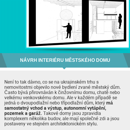
NÁVRH INTERIÉRU MĚSTSKÉHO DOMU
Není to tak dávno, co se na ukrajinském trhu s
nemovitostmi objevilo nové bydlení zvané městský dům.
Často bývá přirovnáván k činžovnímu domu, chatě nebo
velkému venkovskému domu. Ale v každém případě se
jedná o dvoupodlažní nebo třípodlažní dům, který
má
samostatný vchod a výstup, autonomní vytápění,
pozemek a garáž.
Takové domy jsou zpravidla
komplexem několika budov, ale mají společné zdi a jsou
postaveny ve stejném architektonickém stylu.