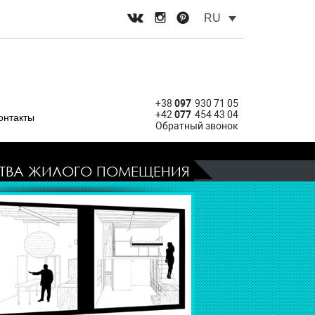
RU
+38
097
930 71 05
+42
077
454 43 04
онтакты
Обратный звонок
СТВА ЖИЛОГО ПОМЕЩЕНИЯ