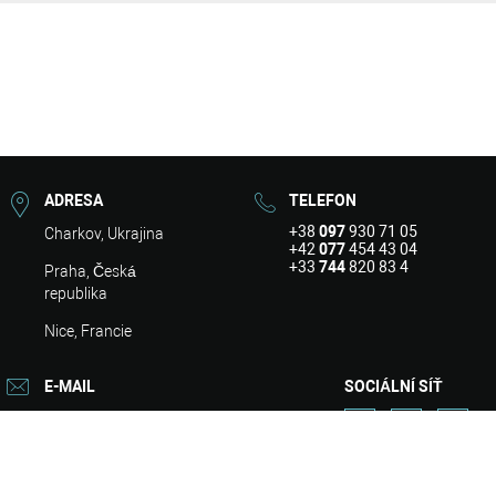
ADRESA
TELEFON
+38
097
930 71 05
Charkov, Ukrajina
+42
077
454 43 04
+33
744
820 83 4
Praha, Česká
republika
Nice, Francie
E-MAIL
SOCIÁLNÍ SÍŤ
info@asart.com.ua