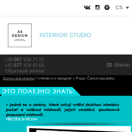
CS
INTERIOR STUDIO
+38
097
930 71 05
Меню
+42
077
454 43 04
Обратный звонок
Domovská stránka
>
Interiérový designér v Praze, Česká republika.
ORGANIZACE ŽIVOTNÍHO PROSTORU
– jedná se o změny, které určují vnitřní strukturu interiéru:
počet a velikost místností, jejich umístění, prostorové
propojení místností.
PŘEČTĚTE SI VÍCE>>